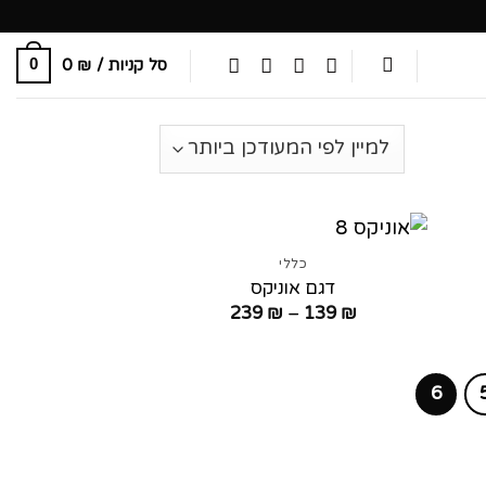
סל קניות /
₪
0
0
כללי
דגם אוניקס
טווח
239
₪
–
139
₪
ם:
מחירים:
עד
6