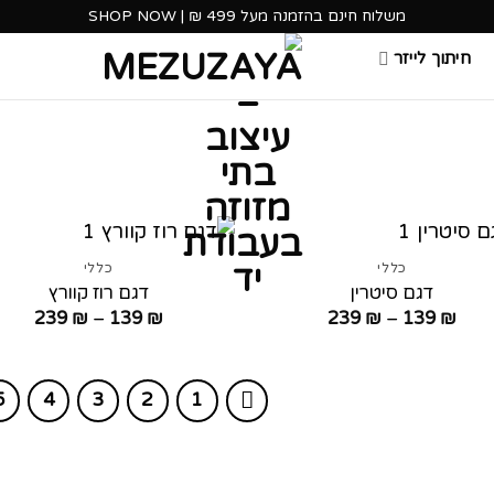
משלוח חינם בהזמנה מעל 499 ₪ | SHOP NOW
חיתוך לייזר
כללי
כללי
דגם סיטרין
דגם רוז קוורץ
טווח
טווח
239
₪
–
139
₪
239
₪
–
139
₪
מחירים:
מחירי
עד
עד
5
4
3
2
1