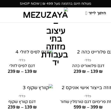
משלוח חינם בהזמנה מעל 499 ₪ | SHOP NOW
חיתוך לייזר
כללי
כללי
דגם פלואוריט כהה
דגם לפיס לזולי
טווח
טווח
239
₪
–
139
₪
239
₪
–
139
₪
מחירים:
מחירי
עד
עד
כללי
כללי
זת פרימיום דגם טורמלין שחור
דגם קוורץ שקוף
טווח
טווח
239
₪
–
139
₪
599
₪
–
399
₪