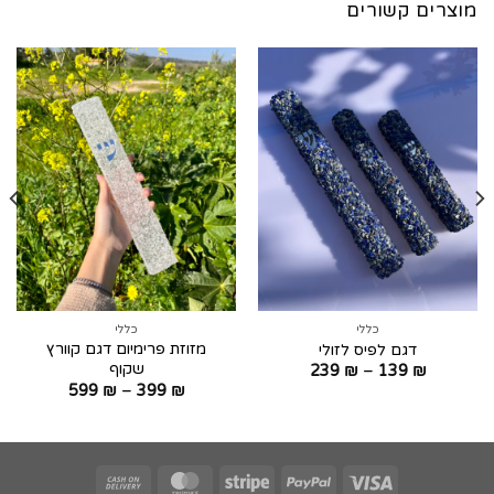
מוצרים קשורים
כללי
כללי
מזוזת פרימיום דגם קוורץ
דגם לפיס לזולי
שקוף
טווח
239
₪
–
139
₪
מחירים:
טווח
599
₪
–
399
₪
מחירים:
עד
עד