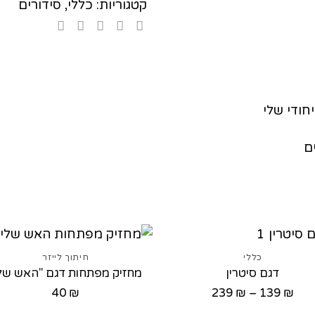
קטגוריות:
כללי
,
סידורים
חודי שלי
ם
כללי
חיתוך לייזר
דגם סיטרין
מחזיק מפתחות דגם "האש שלי
טווח
40
₪
239
₪
–
139
₪
מחירים: