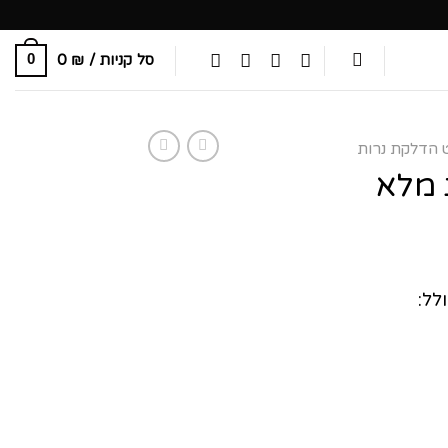
סל קניות /
₪
0
0
 הדלקת נרות
 מלא
יר
חי
לל: