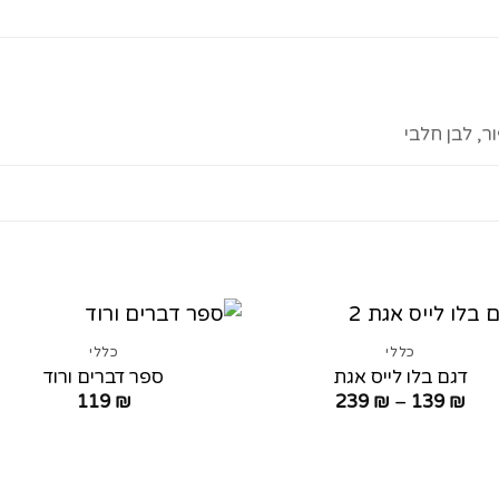
ר, לבן חלבי
כללי
כללי
דגם בלו לייס אגת
ספר דברים ורוד
טווח
119
₪
239
₪
–
139
₪
מחירים:
עד