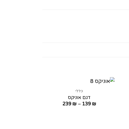
כללי
דגם אוניקס
טווח
239
₪
–
139
₪
מחירים:
עד