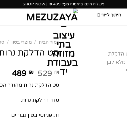
משלוח חינם בהזמנה מעל 499 ₪ | SHOP NOW
חיתוך לייזר
עמוד הבית
/
מוצרי בטון
/
סט
סט הדלקת נרות
המחיר
המח
489
₪
529
₪
המקורי
הנוכ
סט הדלקת נרות מהודר הכו
היה:
הוא:
489 ₪.
529 ₪.
סדר הדלקת נרות
זוג פמוטי בטון גבוהים