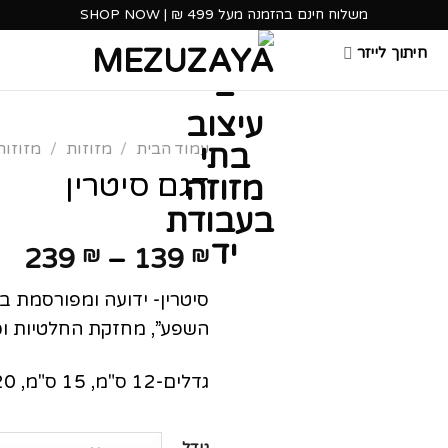
משלוח חינם בהזמנה מעל 499 ₪ | SHOP NOW
חיתוך לייזר
עמוד הבית
/
מזוזות
/
מזוזות
דגם סיטרין
טו
239
₪
–
139
₪
מח
סיטרין- ידועה ומפורסמת ב
השפע”, מחזקת החלטיות וכו
עד
גדלים-12 ס"מ, 15 ס"מ, 20 ס"מ