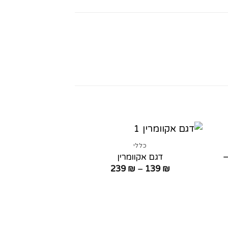
כללי
–
דגם אקוומרין
טווח
239
₪
–
139
₪
מחירים:
עד