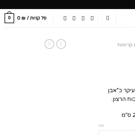
סל קניות /
₪
0
0
 קריסטל
וח
ירים:
עיקר כ”אבן
ח הרצון.
נקה