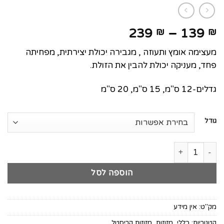
טווח
239
–
139
₪
₪
מחירים:
מעצימה אומץ ותעוזה , מגבירה יכולת יצירתית, מפחיתה
פחד, מעניקה יכולת להבין את הזולת.
עד
גדלים-12 ס"מ, 15 ס"מ, 20 ס"מ
גודל
כמות של דגם אקוומרין
הוספה לסל
מק"ט:
אין מידע
קטגוריות:
כללי
,
מזוזות
,
מזוזות קריסטל