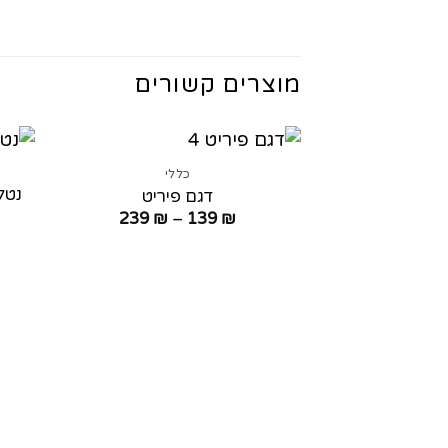
מוצרים קשורים
כללי
נטל
דגם פיריט
טווח
239
₪
–
139
₪
מחירים:
עד