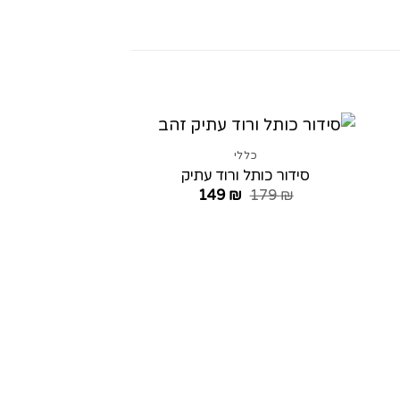
כללי
סידור כותל ורוד עתיק
המחיר
המחיר
149
₪
179
₪
המקורי
הנוכחי
היה:
הוא:
149 ₪.
179 ₪.
כללי